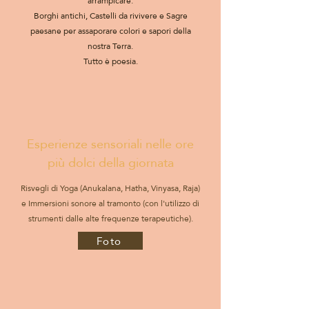
arrampicare.
Borghi antichi, Castelli da rivivere e Sagre
paesane per assaporare colori e sapori della
nostra Terra.
Tutto è poesia.
Esperienze sensoriali nelle ore
più dolci della giornata
Risvegli di Yoga (Anukalana, Hatha, Vinyasa, Raja)
e Immersioni sonore al tramonto (con l'utilizzo di
strumenti dalle alte frequenze terapeutiche).
Foto