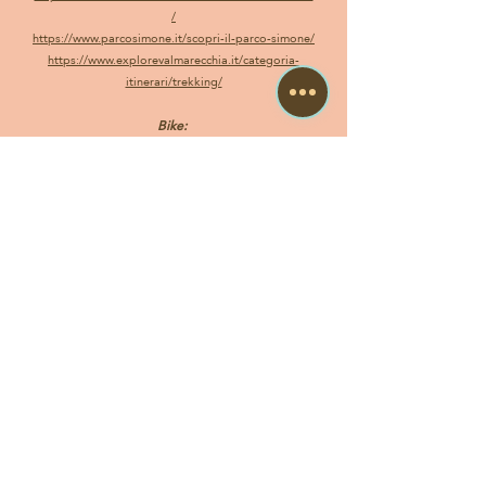
/
https://www.parcosimone.it/scopri-il-parco-simone/
https://www.explorevalmarecchia.it/categoria-
itinerari/trekking/
Bike:
https://www.explorevalmarecchia.it/categoria-
itinerari/bike/