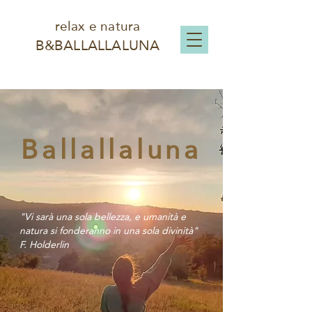
relax e natura
B&BALLALLALUNA
Ballallaluna
"Vi sarà una sola bellezza, e umanità e
natura si fonderanno in una sola divinità"
F. Holderlin