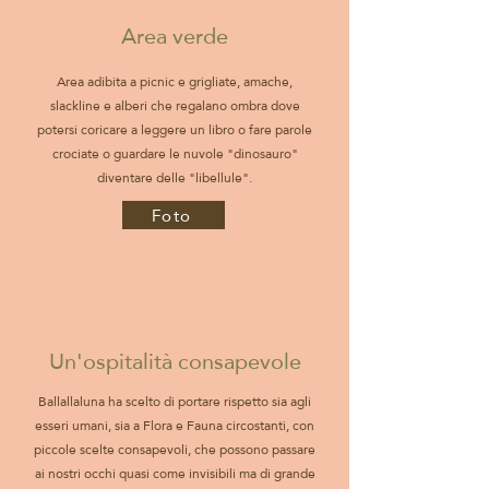
Area verde
Area adibita a picnic e grigliate, amache,
slackline e alberi che regalano ombra dove
potersi coricare a leggere un libro o fare parole
crociate o guardare le nuvole "dinosauro"
diventare delle "libellule".
Foto
Un'ospitalità consapevole
Ballallaluna ha scelto di portare rispetto sia agli
esseri umani, sia a Flora e Fauna circostanti, con
piccole scelte consapevoli, che possono passare
ai nostri occhi quasi come invisibili ma di grande