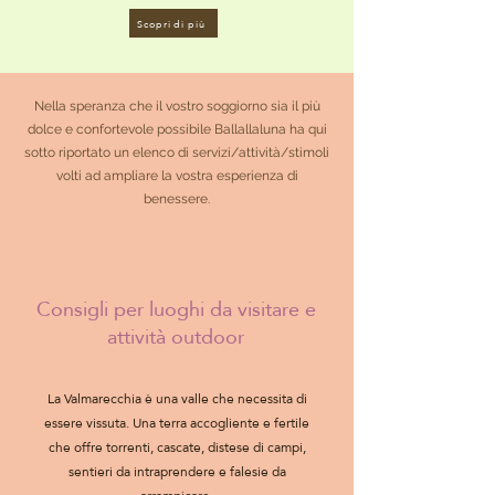
Scopri di più
Nella speranza che il vostro soggiorno sia il più
dolce e confortevole possibile Ballallaluna ha qui
sotto riportato un elenco di servizi/attività/stimoli
volti ad ampliare la vostra esperienza di
benessere.
Consigli per luoghi da visitare e
attività outdoor
La Valmarecchia è una valle che necessita di
essere vissuta. Una terra accogliente e fertile
che offre torrenti, cascate, distese di campi,
sentieri da intraprendere e falesie da