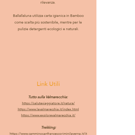
rilevanza.
Ballallaluna utilizza carta igienica in Bamboo
come scelta più sostenibile, mentre per le
pulizie detergenti ecologici e naturali.
Link Utili
Tutto sulla Valmarecchia:
https://saluteviaggiatore.it/natura/
https://www.lavalmarecchia.it/index.html
https://www.explorevalmarecchia.it/
Trekking:
https://www.camminosanfrancescoriminilaverna.it/it